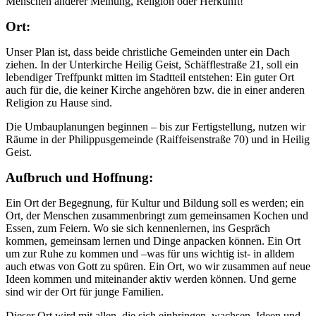
Menschen anderer Meinung, Religion oder Herkunft!
Ort:
Unser Plan ist, dass beide christliche Gemeinden unter ein Dach
ziehen. In der Unterkirche Heilig Geist, Schäfflestraße 21, soll ein
lebendiger Treffpunkt mitten im Stadtteil entstehen: Ein guter Ort
auch für die, die keiner Kirche angehören bzw. die in einer anderen
Religion zu Hause sind.
Die Umbauplanungen beginnen – bis zur Fertigstellung, nutzen wir
Räume in der Philippusgemeinde (Raiffeisenstraße 70) und in Heilig
Geist.
Aufbruch und Hoffnung:
Ein Ort der Begegnung, für Kultur und Bildung soll es werden; ein
Ort, der Menschen zusammenbringt zum gemeinsamen Kochen und
Essen, zum Feiern. Wo sie sich kennenlernen, ins Gespräch
kommen, gemeinsam lernen und Dinge anpacken können. Ein Ort
um zur Ruhe zu kommen und –was für uns wichtig ist- in alldem
auch etwas von Gott zu spüren. Ein Ort, wo wir zusammen auf neue
Ideen kommen und miteinander aktiv werden können. Und gerne
sind wir der Ort für junge Familien.
Dieser Ort wird mit allen, die sich einbringen, wachsen. Ideen und